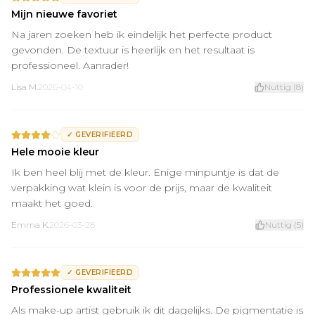
Mijn nieuwe favoriet
Na jaren zoeken heb ik eindelijk het perfecte product
gevonden. De textuur is heerlijk en het resultaat is
professioneel. Aanrader!
Lisa M.
2026-04-10
Nuttig
(
8
)
✓
GEVERIFIEERD
Hele mooie kleur
Ik ben heel blij met de kleur. Enige minpuntje is dat de
verpakking wat klein is voor de prijs, maar de kwaliteit
maakt het goed.
Emma K.
2026-03-28
Nuttig
(
5
)
✓
GEVERIFIEERD
Professionele kwaliteit
Als make-up artist gebruik ik dit dagelijks. De pigmentatie is