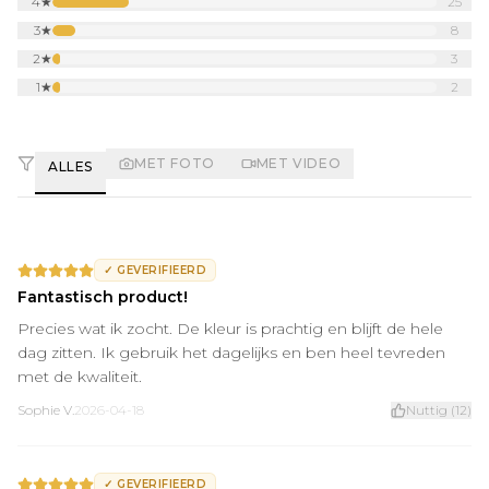
4
★
25
3
★
8
2
★
3
1
★
2
MET FOTO
MET VIDEO
ALLES
✓
GEVERIFIEERD
Fantastisch product!
Precies wat ik zocht. De kleur is prachtig en blijft de hele
dag zitten. Ik gebruik het dagelijks en ben heel tevreden
met de kwaliteit.
Sophie V.
2026-04-18
Nuttig
(
12
)
✓
GEVERIFIEERD