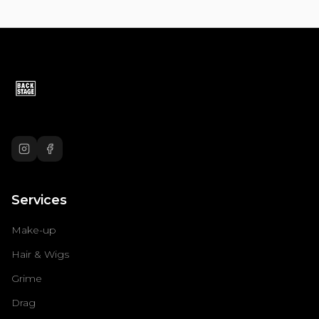
Services
Make-up
Hair & Wigs
Grime
Drag