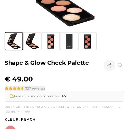
Shape & Glow Cheek Palette
€
49.00
(127 reviews)
Free shipping on orders over
€75
PRO MAKE-UP FROM AMSTERDAM · 40 YEARS OF CRAFTSMANSHIP ·
CRUELTY-FREE
KLEUR
: PEACH