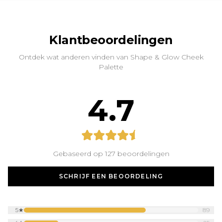
Klantbeoordelingen
Ontdek wat anderen vinden van Shape & Glow Cheek
Palette
4.7
Gebaseerd op 127 beoordelingen
SCHRIJF EEN BEOORDELING
5
★
89