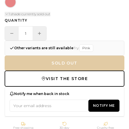
1 shade currently sold out
QUANTITY
1
Other variants are still available
Try:
Pink
SOLD OUT
VISIT THE STORE
Notify me when back in stock
NOTIFY ME
Free shipping
30-day
Cruelty-free