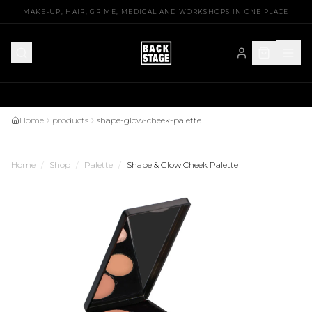
Free shipping over €75
MAKE-UP, HAIR, GRIME, MEDICAL AND WORKSHOPS IN ONE PLACE
Home
products
shape-glow-cheek-palette
Home
/
Shop
/
Palette
/
Shape & Glow Cheek Palette