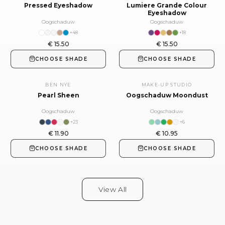
Pressed Eyeshadow
Lumiere Grande Colour
Eyeshadow
Oogschaduw
Oogschaduw
+
48
+
18
€
15.50
€
15.50
CHOOSE SHADE
CHOOSE SHADE
BEN NYE
MAKE-UP STUDIO
Pearl Sheen
Oogschaduw Moondust
Oogschaduw
Oogschaduw
+
23
+
6
€
11.90
€
10.95
CHOOSE SHADE
CHOOSE SHADE
View All