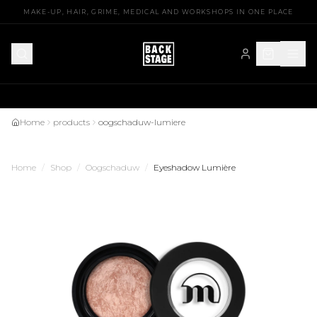
Free shipping over €75
MAKE-UP, HAIR, GRIME, MEDICAL AND WORKSHOPS IN ONE PLACE
Home
products
oogschaduw-lumiere
Home
/
Shop
/
Oogschaduw
/
Eyeshadow Lumière