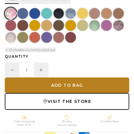
13 shades currently sold out
QUANTITY
1
ADD TO BAG
VISIT THE STORE
Free shipping
30-day
Cruelty-free
from €75
return policy