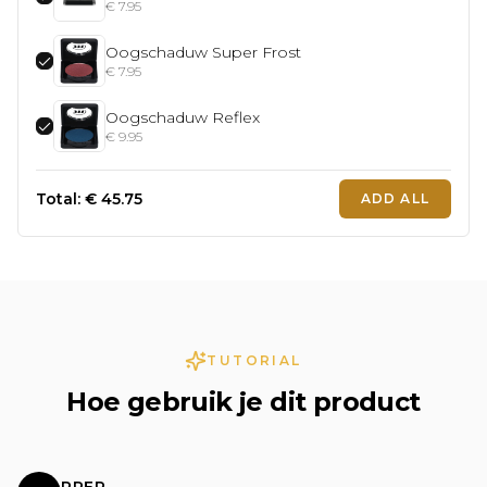
€
7.95
Oogschaduw Super Frost
€
7.95
Oogschaduw Reflex
€
9.95
Total:
€
45.75
ADD ALL
TUTORIAL
Hoe gebruik je dit product