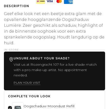
DESCRIPTION
Geef elke look net een beetje extra glam met de
opvallende hoogglanzende Oogschaduw
Lumière. Zeer geschikt als schaduw, highlight of
in de binnenste ooghoek voor een extra
sprankelende oogopslag. Houdt langdurig op de
huid.
IN-STORE
UNSURE ABOUT YOUR SHADE?
Visit us at Rozengracht 107 for a live shade match
with a pro make-up artist. No appointment
needed.
PLAN YOUR VISIT
COMPLETE YOUR LOOK
Oogschaduw Moondust Refill