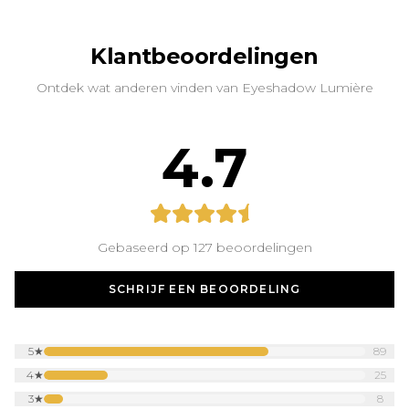
Klantbeoordelingen
Ontdek wat anderen vinden van Eyeshadow Lumière
4.7
Gebaseerd op 127 beoordelingen
SCHRIJF EEN BEOORDELING
5
★
89
4
★
25
3
★
8