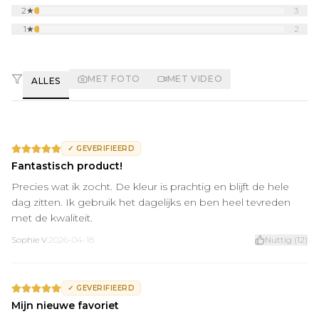
2
★
3
1
★
2
MET FOTO
MET VIDEO
ALLES
✓
GEVERIFIEERD
Fantastisch product!
Precies wat ik zocht. De kleur is prachtig en blijft de hele
dag zitten. Ik gebruik het dagelijks en ben heel tevreden
met de kwaliteit.
Sophie V.
2026-04-18
Nuttig
(
12
)
✓
GEVERIFIEERD
Mijn nieuwe favoriet