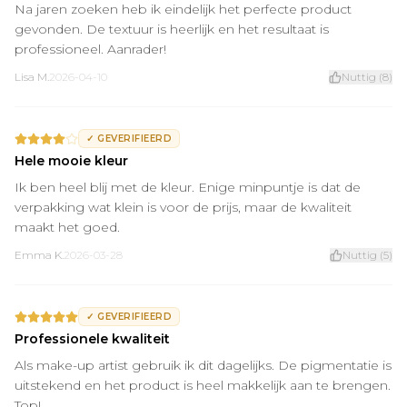
Na jaren zoeken heb ik eindelijk het perfecte product
gevonden. De textuur is heerlijk en het resultaat is
professioneel. Aanrader!
Lisa M.
2026-04-10
Nuttig
(
8
)
✓
GEVERIFIEERD
Hele mooie kleur
Ik ben heel blij met de kleur. Enige minpuntje is dat de
verpakking wat klein is voor de prijs, maar de kwaliteit
maakt het goed.
Emma K.
2026-03-28
Nuttig
(
5
)
✓
GEVERIFIEERD
Professionele kwaliteit
Als make-up artist gebruik ik dit dagelijks. De pigmentatie is
uitstekend en het product is heel makkelijk aan te brengen.
Top!