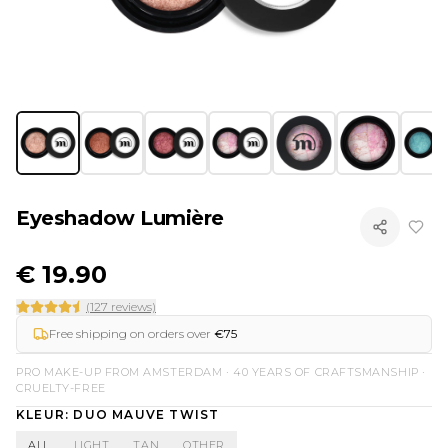
Eyeshadow Lumière
€
19.90
(127 reviews)
Free shipping on orders over
€75
PRO MAKE-UP FROM AMSTERDAM · 40 YEARS OF CRAFTSMANSHIP ·
CRUELTY-FREE
KLEUR
: DUO MAUVE TWIST
ALL
LIGHT
TAN
OTHER